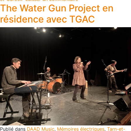
The Water Gun Project en
résidence avec TGAC
Publié dans
DAAD Music
,
Mémoires électriques
,
Tarn-et-