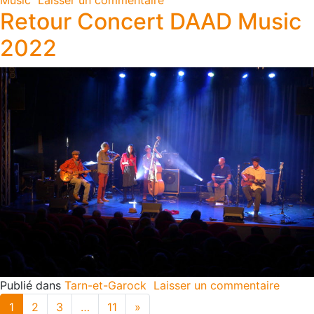
Music
Laisser un commentaire
Retour Concert DAAD Music
2022
Publié dans
Tarn-et-Garock
Laisser un commentaire
1
2
3
…
11
»