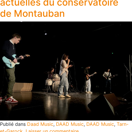
actuelles du conservatoire
de Montauban
Publié dans
Daad Music
,
DAAD Music
,
DAAD Music
,
Tarn-
et-Garock
Laisser un commentaire