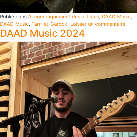
Publié dans
Accompagnement des artistes
,
DAAD Music
,
DAAD Music
,
Tarn-et-Garock
Laisser un commentaire
DAAD Music 2024