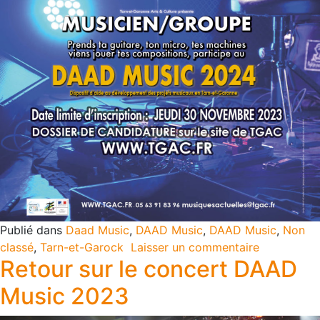
Publié dans
Daad Music
,
DAAD Music
,
DAAD Music
,
Non
classé
,
Tarn-et-Garock
Laisser un commentaire
Retour sur le concert DAAD
Music 2023