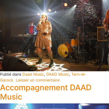
Publié dans
Daad Music
,
DAAD Music
,
Tarn-et-
Garock
Laisser un commentaire
Accompagnement DAAD
Music