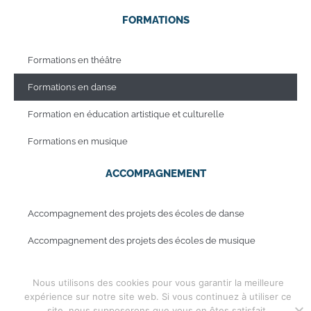
FORMATIONS
Formations en théâtre
Formations en danse
Formation en éducation artistique et culturelle
Formations en musique
ACCOMPAGNEMENT
Accompagnement des projets des écoles de danse
Accompagnement des projets des écoles de musique
Nous utilisons des cookies pour vous garantir la meilleure
Mentions légales
expérience sur notre site web. Si vous continuez à utiliser ce
Copyright © 2019 - Periwinkle
site, nous supposerons que vous en êtes satisfait.