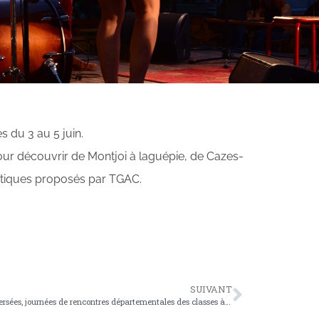
 du 3 au 5 juin.
ur découvrir de Montjoi à laguépie, de Cazes-
stiques proposés par TGAC.
SUIVANT
Les Traversées, journées de rencontres départementales des classes à horaires aménagés théâtre (C.H.A.T.)