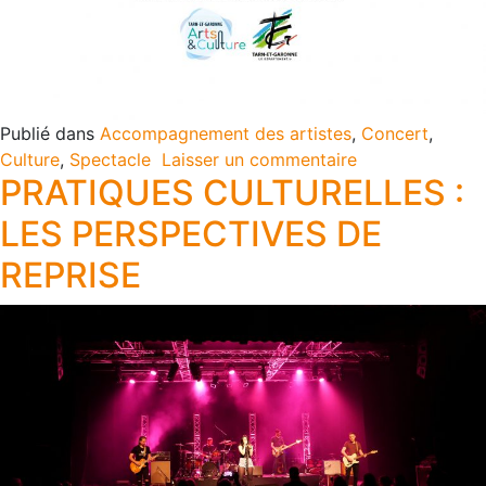
Publié dans
Accompagnement des artistes
,
Concert
,
Culture
,
Spectacle
Laisser un commentaire
PRATIQUES CULTURELLES :
LES PERSPECTIVES DE
REPRISE