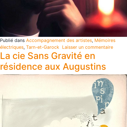
Publié dans
Accompagnement des artistes
,
Mémoires
électriques
,
Tarn-et-Garock
Laisser un commentaire
La cie Sans Gravité en
résidence aux Augustins