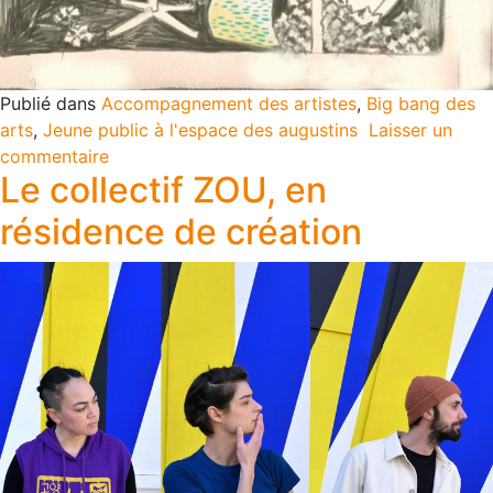
Publié dans
Accompagnement des artistes
,
Big bang des
arts
,
Jeune public à l'espace des augustins
Laisser un
commentaire
Le collectif ZOU, en
résidence de création