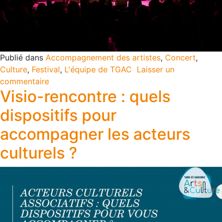
Publié dans
Accompagnement des artistes
,
Concert
,
Culture
,
Festival
,
L'équipe de TGAC
Laisser un
commentaire
Visio-rencontre : quels
dispositifs pour
accompagner les acteurs
culturels ?