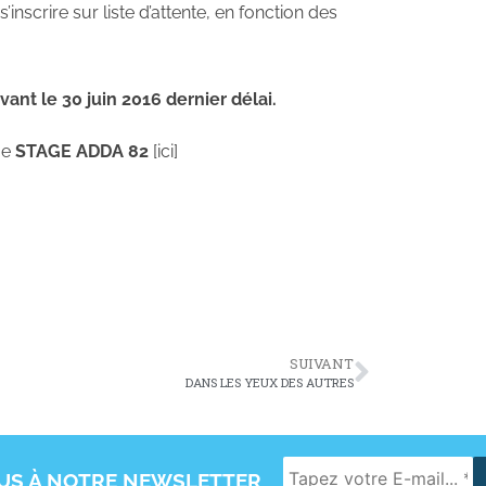
inscrire sur liste d’attente, en fonction des
vant le 30 juin 2016 dernier délai.
ge
STAGE ADDA 82
[ici]
SUIVANT
DANS LES YEUX DES AUTRES
OUS À NOTRE NEWSLETTER