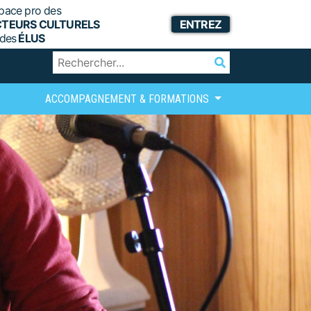
pace pro des
CTEURS CULTURELS
ENTREZ
 des
ÉLUS
ACCOMPAGNEMENT & FORMATIONS