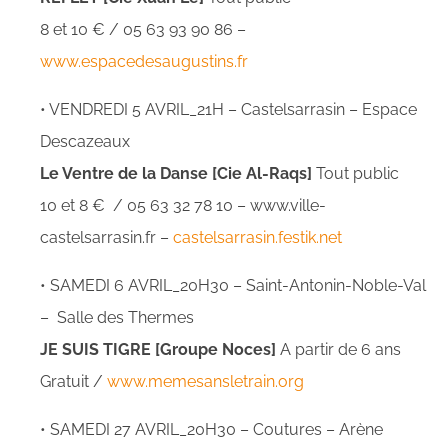
8 et 10 € / 05 63 93 90 86 –
www.espacedesaugustins.fr
• VENDREDI 5 AVRIL_21H – Castelsarrasin – Espace
Descazeaux
Le Ventre de la Danse [Cie Al-Raqs]
Tout public
10 et 8 € / 05 63 32 78 10 – www.ville-
castelsarrasin.fr –
castelsarrasin.festik.net
• SAMEDI 6 AVRIL_20H30 – Saint-Antonin-Noble-Val
– Salle des Thermes
JE SUIS TIGRE [Groupe Noces]
A partir de 6 ans
Gratuit /
www.memesansletrain.org
• SAMEDI 27 AVRIL_20H30 – Coutures – Arène