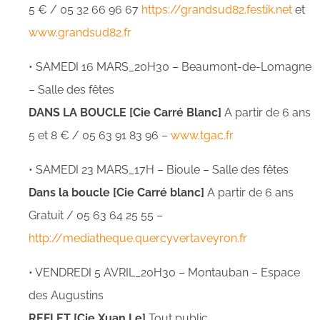
5 € / 05 32 66 96 67
https://grandsud82.festik.net
et
www.grandsud82.fr
• SAMEDI 16 MARS_20H30 – Beaumont-de-Lomagne
– Salle des fêtes
DANS LA BOUCLE [Cie Carré Blanc]
A partir de 6 ans
5 et 8 € / 05 63 91 83 96 –
www.tgac.fr
• SAMEDI 23 MARS_17H – Bioule – Salle des fêtes
Dans la boucle [Cie Carré blanc]
A partir de 6 ans
Gratuit / 05 63 64 25 55 –
http://mediatheque.quercyvertaveyron.fr
• VENDREDI 5 AVRIL_20H30 – Montauban – Espace
des Augustins
REFLET [Cie Xuan Le]
Tout public