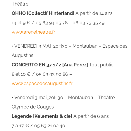
Théâtre
OHHO [Collectif Hinterland]
A partir de 14 ans
14 et 9 € / 05 63 94 05 78 – 06 03 73 35 49 –
www.arenetheatre.fr
• VENDREDI 3 MAI_20H30 – Montauban – Espace des
Augustins
CONCERTO EN 37 1/2 [Ana Perez]
Tout public
8 et 10 € / 05 63 93 90 86 –
www.espacedesaugustins.fr
• Vendredi 3 mai_20H30 – Montauban – Théâtre
Olympe de Gouges
Légende [Kelemenis & cie]
A partir de 6 ans
7 à 17 € / 05 63 21 02 40 –