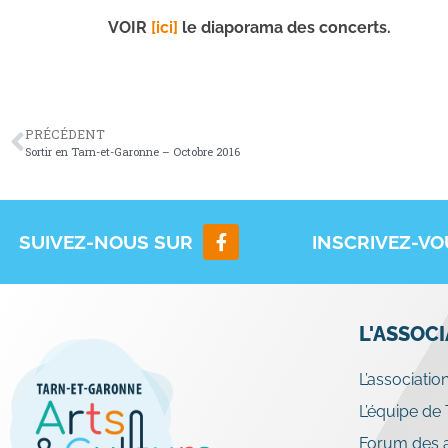
VOIR
[ici]
le diaporama des concerts.
PRÉCÉDENT
Sortir en Tarn-et-Garonne – Octobre 2016
SUIVEZ-NOUS SUR
INSCRIVEZ-V
L'ASSOC
L’associatio
L’équipe de
Forum des a