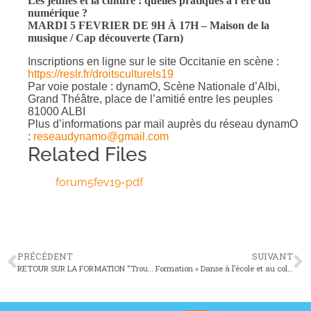
Les jeunes et la culture : quelles pratiques à l’ère du
numérique ?
MARDI 5 FEVRIER DE 9H À 17H – Maison de la
musique / Cap découverte (Tarn)
Inscriptions en ligne sur le site Occitanie en scène :
https://reslr.fr/droitsculturels19
Par voie postale : dynamO, Scène Nationale d’Albi,
Grand Théâtre, place de l’amitié entre les peuples
81000 ALBI
Plus d’informations par mail auprès du réseau dynamO
:
reseaudynamo@gmail.com
Related Files
forum5fev19-pdf
PRÉCÉDENT
SUIVANT
RETOUR SUR LA FORMATION “Trouver sa voix”
Formation « Danse à l’école et au collège »