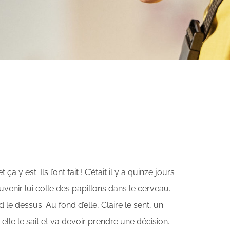
a y est. Ils l’ont fait ! C’était il y a quinze jours
uvenir lui colle des papillons dans le cerveau.
d le dessus. Au fond d’elle, Claire le sent, un
le le sait et va devoir prendre une décision.