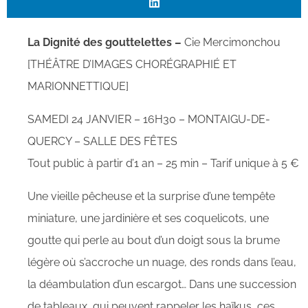
La Dignité des gouttelettes –
Cie Mercimonchou
[THÉÂTRE D’IMAGES CHORÉGRAPHIÉ ET
MARIONNETTIQUE]
SAMEDI 24 JANVIER – 16H30 – MONTAIGU-DE-
QUERCY – SALLE DES FÊTES
Tout public à partir d’1 an – 25 min – Tarif unique à 5 €
Une vieille pêcheuse et la surprise d’une tempête
miniature, une jardinière et ses coquelicots, une
goutte qui perle au bout d’un doigt sous la brume
légère où s’accroche un nuage, des ronds dans l’eau,
la déambulation d’un escargot… Dans une succession
de tableaux, qui peuvent rappeler les haïkus, ces