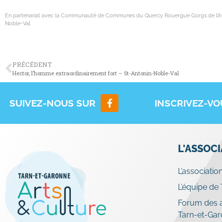
En partenariat avec la Communauté de Communes du Quercy Rouergue Gorgs de l’Aveyron
Noble-Val.
PRÉCÉDENT
Hector, l’homme extraordinairement fort – St-Antonin-Noble-Val
SUIVEZ-NOUS SUR
INSCRIVEZ-V
L'ASSOC
L’associatio
L’équipe de
Forum des a
Tarn-et-Ga