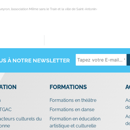
, l’association Même sans le Train et la ville de Saint-Antonin-
OUS À NOTRE NEWSLETTER
IATION
FORMATIONS
A
n
Formations en théâtre
A
de
 TGAC
Formations en danse
A
cteurs culturels du
Formation en éducation
d
ronne
artistique et culturelle