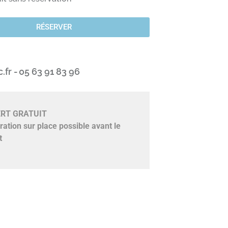
RÉSERVER
fr -
05 63 91 83 96
RT GRATUIT
ration sur place possible avant le
t