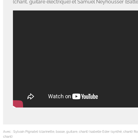
(chant, guitare électrique) et Samuel Neyhousser (Batter
Avec : Sylvain Pignatel (clarinette, basse, guitare, chant) Isabelle Eder (synthé, chant
chant)