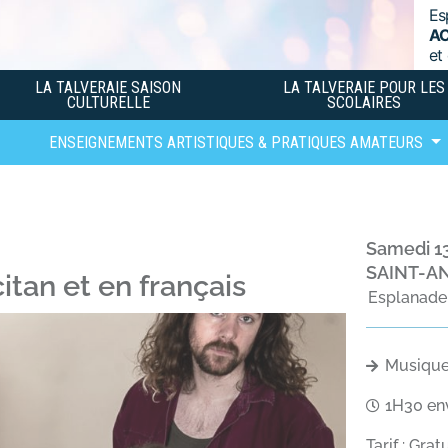
Es
A
et
LA TALVERAIE SAISON
LA TALVERAIE POUR LES
CULTURELLE
SCOLAIRES
ENSEIGNEMENTS ARTISTIQUES & PRATIQUES AMATEURS
samedi 1
SAINT-A
itan et en français
Esplanade 
Musiqu
1H30 en
Tarif : Gra