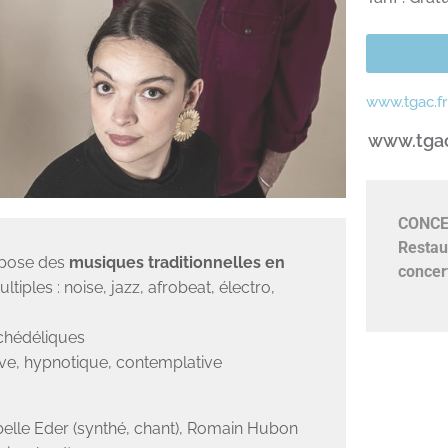
www.tgac.fr
www.tgac.
CONCE
Restau
mpose des
musiques traditionnelles en
concer
tiples : noise, jazz, afrobeat, électro,
ychédéliques
ive, hypnotique, contemplative
sabelle Eder (synthé, chant), Romain Hubon