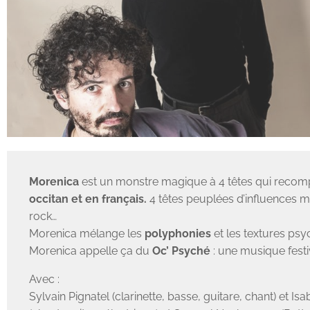
Morenica
est un monstre magique à 4 têtes qui reco
occitan et en français.
4 têtes peuplées d’influences mul
rock…
Morenica mélange les
polyphonies
et les textures ps
Morenica appelle ça du
Oc’ Psyché
: une musique fest
Avec :
Sylvain Pignatel (clarinette, basse, guitare, chant) et I