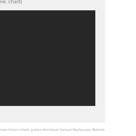
ie, chant)
) Romain Hubon (chant, guitare électrique) Samuel Neyhousser (Batterie,