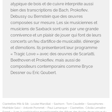
atypique de bois et de cuivre interprète aussi
bien des transcriptions de Bach, Prokofiev,
Debussy ou Bernstein que des œuvres
composées sur mesure. Les six musiciennes et
musiciens de Saxback sont unis par une grande
connivence et un plaisir de jouer qui font de leurs
concerts un feu d’artifice de musicalité, d’énergie
et d’émotions. Ils présenteront leur programme
« Tragic Love » avec des œuvres de Scarlatti,
Beethoven et Prokofiev, mais aussi de
compositeurs contemporains comme Bryce
Dessner ou Eric Goubert.
Clarinettes Mib & Sib : Louise Marcillat – Saxhorn : Tom Caudelle – Saxophones :
Mathilde Salvi – Antonin Pommet – Paul Lamarque – Clarinettes : Cécilia Lemaitre
Sgard – Avec la participation exceptionnelle des élèves des écoles de musique du