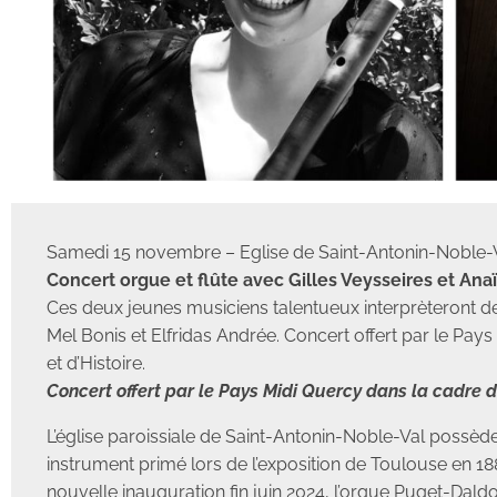
Samedi 15 novembre – Eglise de Saint-Antonin-Noble-V
Concert orgue et flûte avec Gilles Veysseires et Ana
Ces deux jeunes musiciens talentueux interprèteront 
Mel Bonis et Elfridas Andrée. Concert offert par le Pay
et d’Histoire.
Concert offert par le Pays Midi Quercy dans la cadre du
L’église paroissiale de Saint-Antonin-Noble-Val possè
instrument primé lors de l’exposition de Toulouse en 1
nouvelle inauguration fin juin 2024, l’orgue Puget-Dald