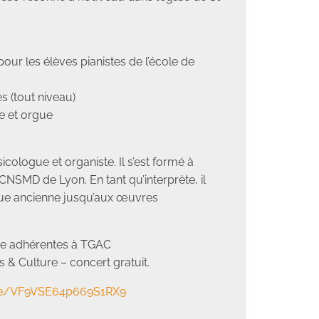
our les élèves pianistes de l’école de
s (tout niveau)
te et orgue
icologue et organiste. Il s’est formé à
u CNSMD de Lyon. En tant qu’interprète, il
ique ancienne jusqu’aux œuvres
ue adhérentes à TGAC
 & Culture – concert gratuit.
gle/VF9VSE64p669S1RX9