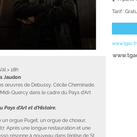
Tarif : Grat
www.tgac.fr
www.tgac.
al > 18h
ïs Jaudon
des œuvres de Debussy, Cécile Cheminade,
s Midi-Quercy dans le cadre du Pays d’Art
 Pays d’Art et d’Histoire.
de un orgue Puget, un orgue de choeur,
887. Après une longue restauration et une
osso résonne à nouveau dans l’église de St