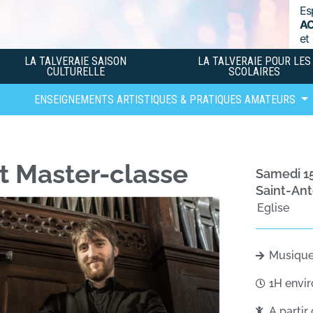
Es
A
et
LA TALVERAIE SAISON
LA TALVERAIE POUR LES
CULTURELLE
SCOLAIRES
ENSEIGNEMENTS ARTISTIQUES & PRATIQUES AMATEURS
et Master-classe
samedi 
Saint-An
Eglise
Musiqu
1H envi
A partir