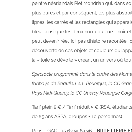
peintre néerlandais Piet Mondrian qui, dans son
plus pures et par conséquent, les plus abstrait
lignes, les carrés et les rectangles qui apparai
bleu ; ainsi que les deux non-couleurs : noir et
peut devenir réel. Ici, pas d’histoire racontée
découverte de ces objets et couleurs qui appar
la « toile se dévoile » créant un univers où tou
Spectacle programmé dans le cadre des Moment
l’abbaye de Beaulieu-en-
Rouergue, la CC Gran
Pays Midi-Quercy, la CC Quercy Rouergue Gorges
Tarif plein 8 € / Tarif réduit 5 € (RSA, étudian
de 65 ans ASPA, groupes + 10 personnes)
Rens. TGAC : 05 63 91 83 96 –
BILLETTERIE E