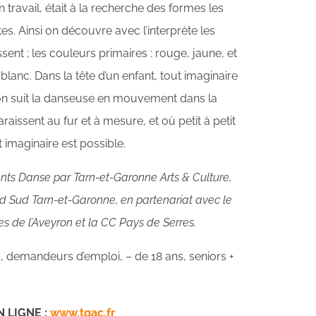
 travail, était à la recherche des formes les
es. Ainsi on découvre avec l’interprète les
ssent ; les couleurs primaires : rouge, jaune, et
 blanc. Dans la tête d’un enfant, tout imaginaire
 : on suit la danseuse en mouvement dans la
aissent au fur et à mesure, et où petit à petit
t imaginaire est possible.
s Danse par Tarn-et-Garonne Arts & Culture,
d Sud Tarn-et-Garonne, en partenariat avec le
 de l’Aveyron et la CC Pays de Serres.
ts, demandeurs d’emploi, – de 18 ans, seniors +
N LIGNE :
www.tgac.fr