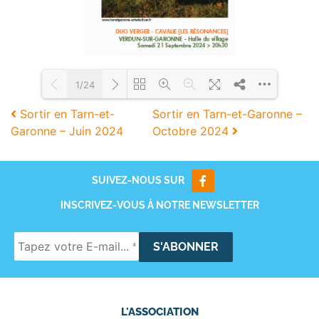
1/24
Sortir en Tarn-et-
Sortir en Tarn-et-Garonne –
Garonne – Juin 2024
Octobre 2024
Loading PDF 95% ...
SUIVEZ-NOUS SUR
INSCRIVEZ-VOUS À NOTRE NEWSLETTER
L'ASSOCIATION