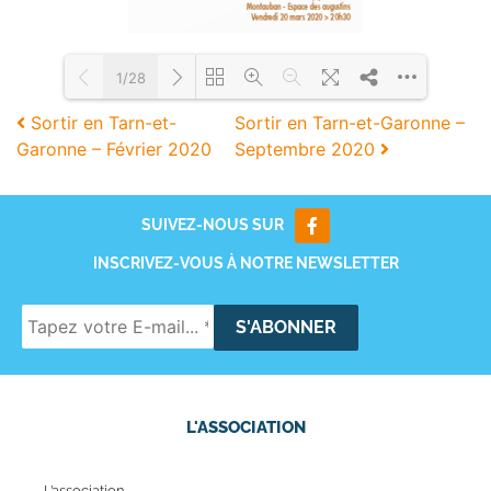
1/28
Sortir en Tarn-et-
Sortir en Tarn-et-Garonne –
Garonne – Février 2020
Septembre 2020
Loading PDF 88% ...
SUIVEZ-NOUS SUR
INSCRIVEZ-VOUS À NOTRE NEWSLETTER
L'ASSOCIATION
L’association