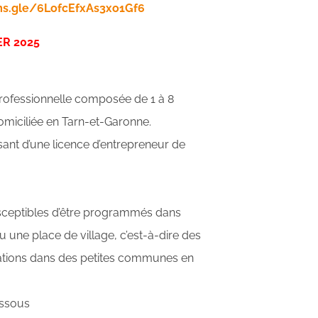
ms.gle/6LofcEfxAs3xo1Gf6
IER 2025
 professionnelle composée de 1 à 8
omiciliée en Tarn-et-Garonne.
sant d’une licence d’entrepreneur de
sceptibles d’être programmés dans
une place de village, c’est-à-dire des
ations dans des petites communes en
essous