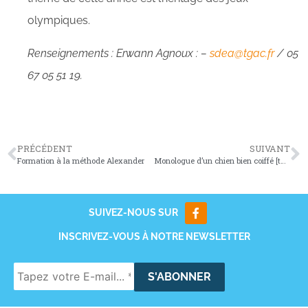
olympiques.
Renseignements : Erwann Agnoux : –
sdea@tgac.fr
/ 05
67 05 51 19.
PRÉCÉDENT
SUIVANT
Formation à la méthode Alexander
Monologue d’un chien bien coiffé [théâtre gestuel et visuel] Le 9 février 2025
SUIVEZ-NOUS SUR
INSCRIVEZ-VOUS À NOTRE NEWSLETTER