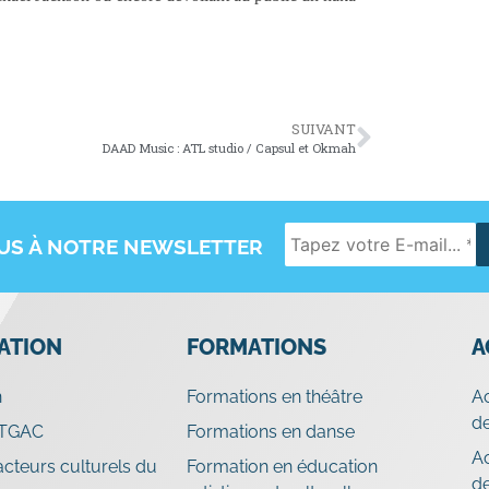
SUIVANT
DAAD Music : ATL studio / Capsul et Okmah
OUS À NOTRE NEWSLETTER
IATION
FORMATIONS
A
n
Formations en théâtre
A
de
 TGAC
Formations en danse
A
cteurs culturels du
Formation en éducation
d