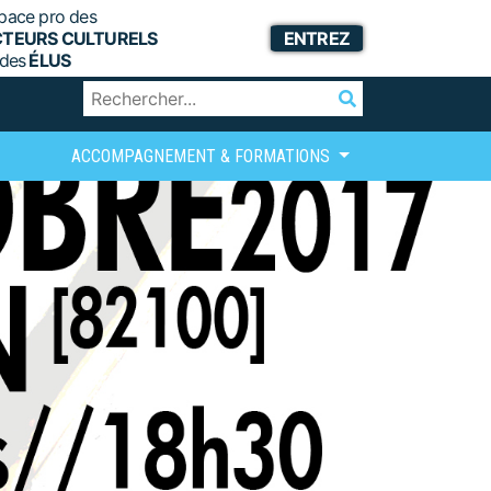
pace pro des
CTEURS CULTURELS
ENTREZ
 des
ÉLUS
ACCOMPAGNEMENT & FORMATIONS