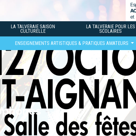
Es
A
et
LA TALVERAIE SAISON
LA TALVERAIE POUR LES
CULTURELLE
SCOLAIRES
ENSEIGNEMENTS ARTISTIQUES & PRATIQUES AMATEURS
ophones