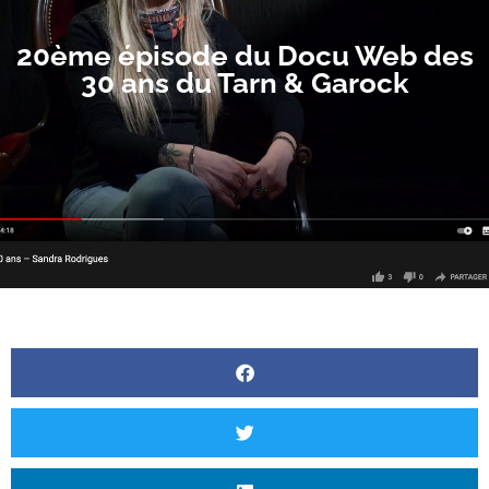
20ème épisode du Docu Web des
30 ans du Tarn & Garock