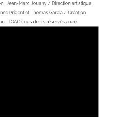
: Jean-Marc Jouany / Direction artistique :
anne Prigent et Thomas Garcia / Création
 : TGAC (tous droits réservés 2021).