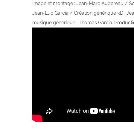
Image et montage : Jean-Marc Augereau / Son 
Jean-Luc Garcia / Création générique 3D : Je
musique générique : Thomas Garcia. Production