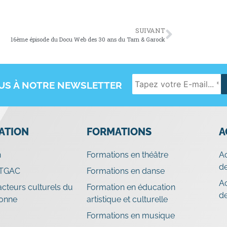
SUIVANT
16ème épisode du Docu Web des 30 ans du Tarn & Garock
OUS À NOTRE NEWSLETTER
IATION
FORMATIONS
A
n
Formations en théâtre
A
de
 TGAC
Formations en danse
A
cteurs culturels du
Formation en éducation
d
ronne
artistique et culturelle
Formations en musique