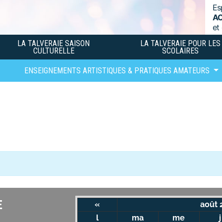
Es
A
et
LA TALVERAIE SAISON
LA TALVERAIE POUR LES
CULTURELLE
SCOLAIRES
ENSEIGNEMENTS ARTISTIQUES & PRATIQUES AMATEURS
E
«
août 
l
ma
me
j