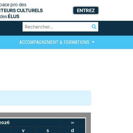
pace pro des
CTEURS CULTURELS
ENTREZ
 des
ÉLUS
ACCOMPAGNEMENT & FORMATIONS
2026
»
v
s
d