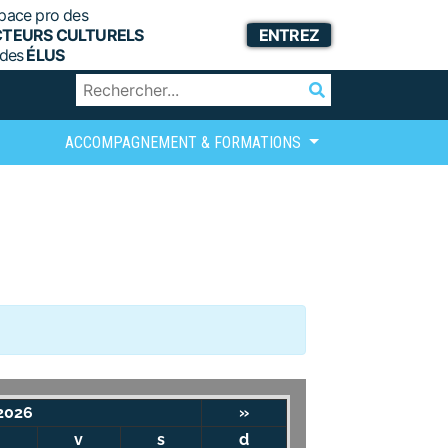
pace pro des
CTEURS CULTURELS
ENTREZ
 des
ÉLUS
ACCOMPAGNEMENT & FORMATIONS
2026
»
v
s
d