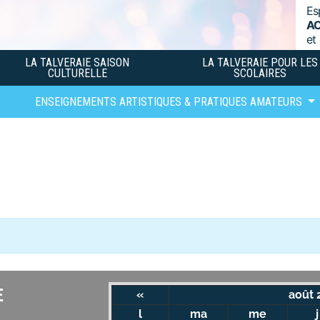
Es
A
et
LA TALVERAIE SAISON
LA TALVERAIE POUR LES
CULTURELLE
SCOLAIRES
ENSEIGNEMENTS ARTISTIQUES & PRATIQUES AMATEURS
E
«
août 
l
ma
me
j