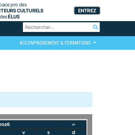
pace pro des
CTEURS CULTURELS
ENTREZ
 des
ÉLUS
ACCOMPAGNEMENT & FORMATIONS
2026
»
v
s
d