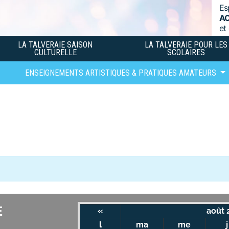
Es
A
et
LA TALVERAIE SAISON
LA TALVERAIE POUR LES
CULTURELLE
SCOLAIRES
ENSEIGNEMENTS ARTISTIQUES & PRATIQUES AMATEURS
E
«
août 
l
ma
me
j